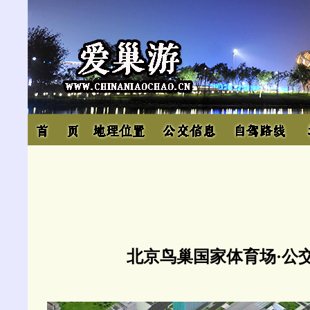
北京鸟巢国家体育场·公